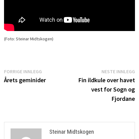
(Foto: Steinar Midtskogen)
Innleggsnavigasjon
Forrige
N
FORRIGE INNLEGG
NESTE INNLEGG
innlegg:
i
Årets geminider
Fin ildkule over havet
vest for Sogn og
Fjordane
Steinar Midtskogen