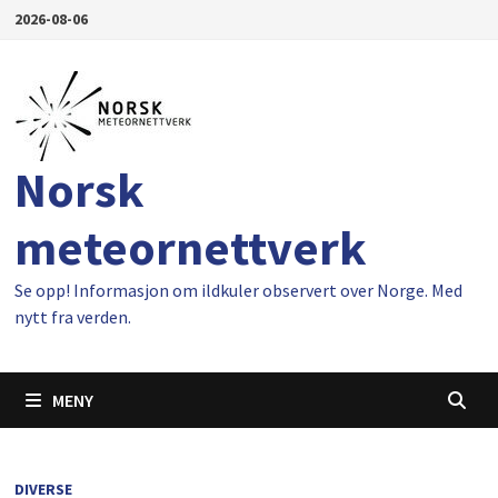
Gå
2026-08-06
til
innhold
Norsk
meteornettverk
Se opp! Informasjon om ildkuler observert over Norge. Med
nytt fra verden.
MENY
DIVERSE