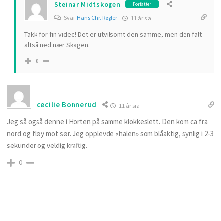
Steinar Midtskogen
Forfatter
Svar
Hans Chr. Røgler
11 år sia
Takk for fin video! Det er utvilsomt den samme, men den falt
altså ned nær Skagen.
0
cecilie Bonnerud
11 år sia
Jeg så også denne i Horten på samme klokkeslett. Den kom ca fra
nord og fløy mot sør. Jeg opplevde «halen» som blåaktig, synlig i 2-3
sekunder og veldig kraftig.
0