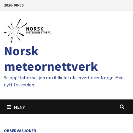
Gå
2026-08-08
til
innhold
Norsk
meteornettverk
Se opp! Informasjon om ildkuler observert over Norge. Med
nytt fra verden.
MENY
OBSERVASJONER