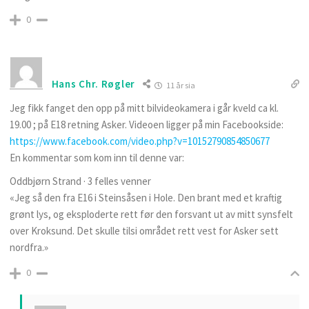
0
Hans Chr. Røgler
11 år sia
Jeg fikk fanget den opp på mitt bilvideokamera i går kveld ca kl.
19.00 ; på E18 retning Asker. Videoen ligger på min Facebookside:
https://www.facebook.com/video.php?v=10152790854850677
En kommentar som kom inn til denne var:
Oddbjørn Strand · 3 felles venner
«Jeg så den fra E16 i Steinsåsen i Hole. Den brant med et kraftig
grønt lys, og eksploderte rett før den forsvant ut av mitt synsfelt
over Kroksund. Det skulle tilsi området rett vest for Asker sett
nordfra.»
0