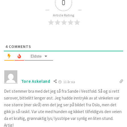
0
Article Rating
4
COMMENTS
Eldste
Tore Askeland
11 år sia
Det stemmer bra med det jeg så fra Sande i Vestfold. Så og si rett
sørover, bittelitt lenger øst. Jeg hadde inntrykk av at vinkelen var
noe større (mer skrå) enn det jeg ser på bildet fra Oslo, men det
gikk jo så raskt. Var ute med hunden og kikket tilfeldigvis den veien
da et kraftig, grønnaktig lys/ lysstripe var synlig en liten stund.
Artig!