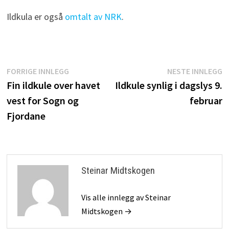
Ildkula er også
omtalt av NRK
.
Innleggsnavigasjon
Forrige
N
FORRIGE INNLEGG
NESTE INNLEGG
innlegg:
i
Fin ildkule over havet
Ildkule synlig i dagslys 9.
vest for Sogn og
februar
Fjordane
Steinar Midtskogen
Vis alle innlegg av Steinar
Midtskogen →