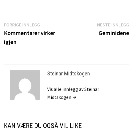
Innleggsnavigasjon
Forrige
N
FORRIGE INNLEGG
NESTE INNLEGG
innlegg:
i
Kommentarer virker
Geminidene
igjen
Steinar Midtskogen
Vis alle innlegg av Steinar
Midtskogen →
KAN VÆRE DU OGSÅ VIL LIKE