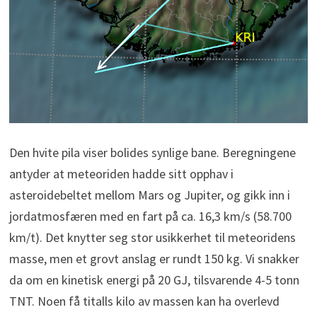
Den hvite pila viser bolides synlige bane. Beregningene
antyder at meteoriden hadde sitt opphav i
asteroidebeltet mellom Mars og Jupiter, og gikk inn i
jordatmosfæren med en fart på ca. 16,3 km/s (58.700
km/t). Det knytter seg stor usikkerhet til meteoridens
masse, men et grovt anslag er rundt 150 kg. Vi snakker
da om en kinetisk energi på 20 GJ, tilsvarende 4-5 tonn
TNT. Noen få titalls kilo av massen kan ha overlevd