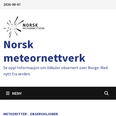
Gå
2026-08-07
til
innhold
Norsk
meteornettverk
Se opp! Informasjon om ildkuler observert over Norge. Med
nytt fra verden.
MENY
METEORITTER
/
OBSERVASJONER