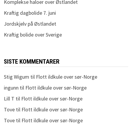
Komplekse haloer over Østlandet
Kraftig dagbolide 7. juni
Jordskjelv på Østlandet
Kraftig bolide over Sverige
SISTE KOMMENTARER
Stig Wigum
til
Flott ildkule over sør-Norge
ingunn
til
Flott ildkule over sør-Norge
Lill T
til
Flott ildkule over sør-Norge
Tove
til
Flott ildkule over sør-Norge
Tove
til
Flott ildkule over sør-Norge