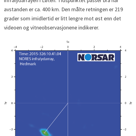
infralydarrayen i Løten. Tidspunktet passer bra når
avstanden er ca. 400 km. Den målte retningen er 219
grader som imidlertid er litt lengre mot øst enn det
videoen og vitneobservasjonene indikerer.