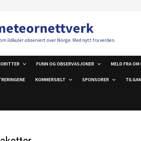
meteornettverk
om ildkuler observert over Norge. Med nytt fra verden.
EORITTER
FUNN OG OBSERVASJONER
MELD FRA OM 
TRERINGENE
KOMMERSIELT
SPONSORER
TILGAN