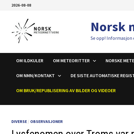
Gå
2026-08-08
til
innhold
Norsk 
Se opp! Informasjon 
OM ILDKULER
OM METEORITTER
NORSKE MET
OM NMN/KONTAKT
DE SISTE AUTOMATISKE REGIS
OM BRUK/REPUBLISERING AV BILDER OG VIDEOER
DIVERSE
/
OBSERVASJONER