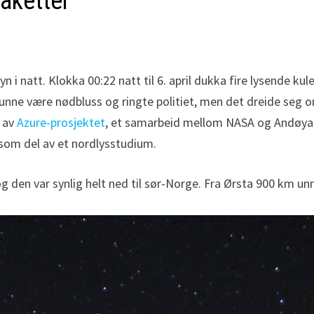
aketter
i natt. Klokka 00:22 natt til 6. april dukka fire lysende kul
t kunne være nødbluss og ringte politiet, men det dreide seg
l av
Azure-prosjektet
, et samarbeid mellom NASA og Andøya
som del av et nordlysstudium.
den var synlig helt ned til sør-Norge. Fra Ørsta 900 km unn