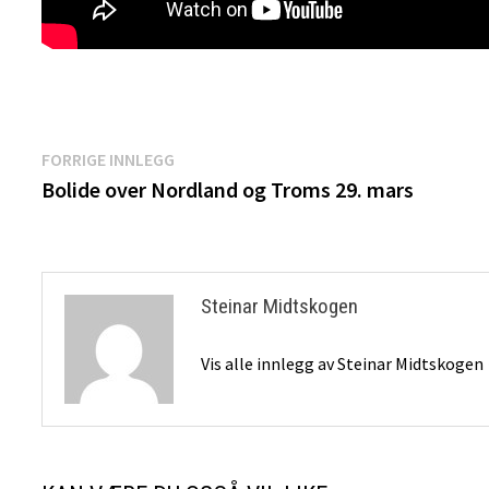
Innleggsnavigasjon
Forrige
FORRIGE INNLEGG
innlegg:
Bolide over Nordland og Troms 29. mars
Steinar Midtskogen
Vis alle innlegg av Steinar Midtskogen