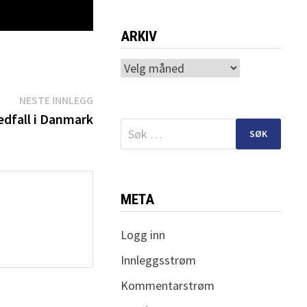
ARKIV
Arkiv
Neste
NESTE INNLEGG
innlegg:
edfall i Danmark
Søk
etter:
META
Logg inn
Innleggsstrøm
Kommentarstrøm