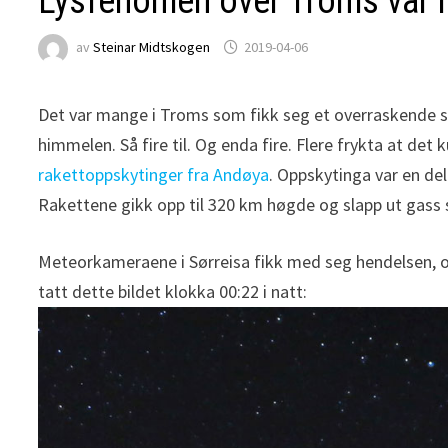
Lysfenomen over Troms var r
av
Steinar Midtskogen
2019-04-06
Det var mange i Troms som fikk seg et overraskende syn 
himmelen. Så fire til. Og enda fire. Flere frykta at de
rakettoppskytinger fra Andøya
. Oppskytinga var en de
Rakettene gikk opp til 320 km høgde og slapp ut gass 
Meteorkameraene i Sørreisa fikk med seg hendelsen, og 
tatt dette bildet klokka 00:22 i natt: