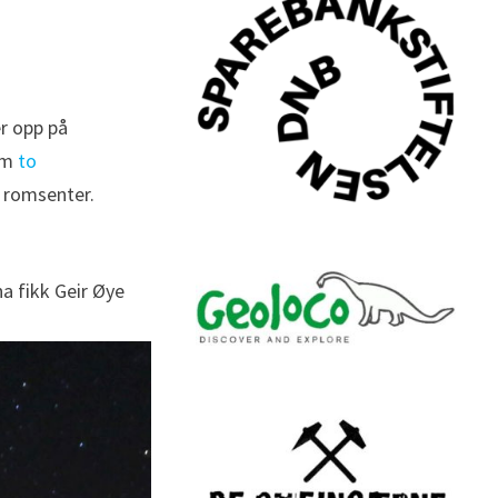
er opp på
 om
to
 romsenter.
a fikk Geir Øye