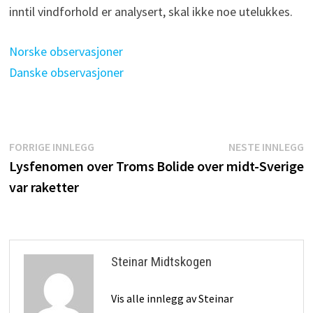
inntil vindforhold er analysert, skal ikke noe utelukkes.
Norske observasjoner
Danske observasjoner
Innleggsnavigasjon
Forrige
N
FORRIGE INNLEGG
NESTE INNLEGG
innlegg:
i
Lysfenomen over Troms
Bolide over midt-Sverige
var raketter
Steinar Midtskogen
Vis alle innlegg av Steinar