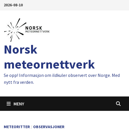
Gå
2026-08-10
til
innhold
Norsk
meteornettverk
Se opp! Informasjon om ildkuler observert over Norge. Med
nytt fra verden.
MENY
METEORITTER
/
OBSERVASJONER