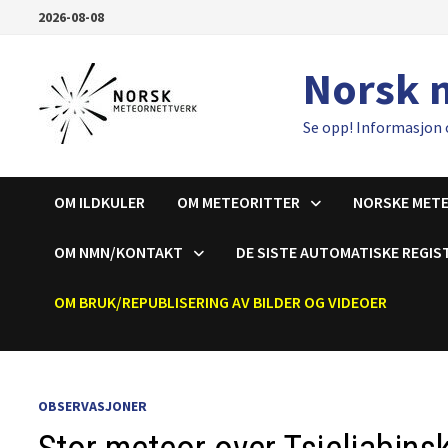
Gå
2026-08-08
til
innhold
Norsk 
Se opp! Informasjon 
OM ILDKULER
OM METEORITTER
NORSKE MET
OM NMN/KONTAKT
DE SISTE AUTOMATISKE REGIS
OM BRUK/REPUBLISERING AV BILDER OG VIDEOER
OBSERVASJONER