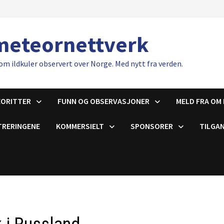
meteornettverk
om ildkuler observert over Norge. Med nytt fra verden.
EORITTER
FUNN OG OBSERVASJONER
MELD FRA OM 
TRERINGENE
KOMMERSIELT
SPONSORER
TILGAN