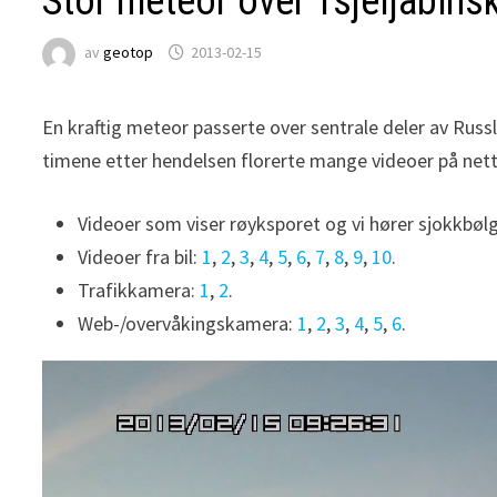
Stor meteor over Tsjeljabins
av
geotop
2013-02-15
En kraftig meteor passerte over sentrale deler av Russl
timene etter hendelsen florerte mange videoer på nett
Videoer som viser røyksporet og vi hører sjokkbøl
Videoer fra bil:
1
,
2
,
3
,
4
,
5
,
6
,
7
,
8
,
9
,
10
.
Trafikkamera:
1
,
2
.
Web-/overvåkingskamera:
1
,
2
,
3
,
4
,
5
,
6
.