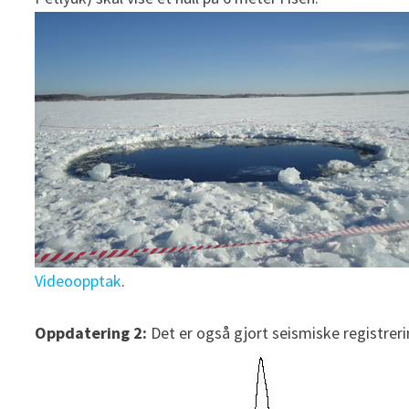
Videoopptak
.
Oppdatering 2:
Det er også gjort seismiske registreri