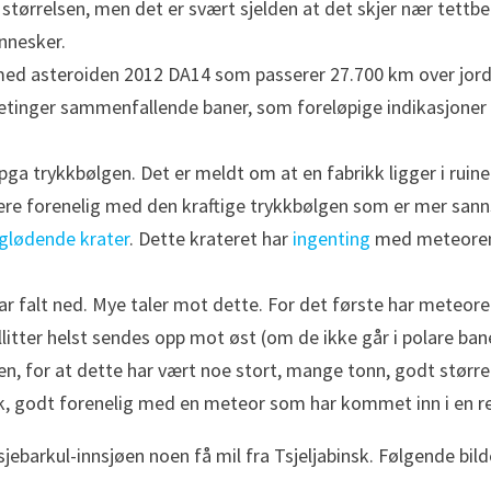
e størrelsen, men det er svært sjelden at det skjer nær tet
nnesker.
ed asteroiden 2012 DA14 som passerer 27.700 km over jorda
etinger sammenfallende baner, som foreløpige indikasjoner 
ga trykkbølgen. Det er meldt om at en fabrikk ligger i ruiner
ære forenelig med den kraftige trykkbølgen som er mer sann
glødende krater
. Dette krateret har
ingenting
med meteoren 
r falt ned. Mye taler mot dette. For det første har meteor
litter helst sendes opp mot øst (om de ikke går i polare bane
, for at dette har vært noe stort, mange tonn, godt større
ak, godt forenelig med en meteor som har kommet inn i en rel
barkul-innsjøen noen få mil fra Tsjeljabinsk. Følgende bilde