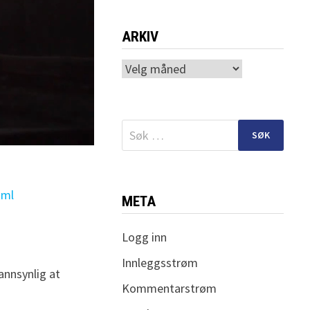
ARKIV
Arkiv
Søk
etter:
tml
META
Logg inn
Innleggsstrøm
annsynlig at
Kommentarstrøm