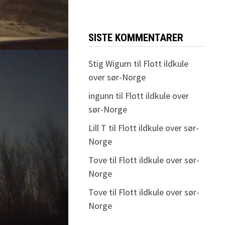
SISTE KOMMENTARER
Stig Wigum
til
Flott ildkule
over sør-Norge
ingunn
til
Flott ildkule over
sør-Norge
Lill T
til
Flott ildkule over sør-
Norge
Tove
til
Flott ildkule over sør-
Norge
Tove
til
Flott ildkule over sør-
Norge