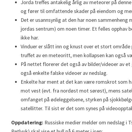
Jorda treffes antakelig årlig av meteorer på denn
og fører til omfattende skader på eiendom og me
Det er usannsynlig at den har noen sammenheng m
jordas sentrum) om noen timer. Et felles opphav b
ikke har.
Vinduer er slått inn og knust over et stort område p
truffet av en meteoritt, men kollapsen kan også v
På nettet florerer det også av bilder/videoer av et
også enkelte falske videoer av nedslag.
Enkelte har ment at det kan være romskrot som ha
mot vest (evt. fra nordøst mot sørøst), mens satel
omfanget på ødeleggelsene, styrken på sjokkbølgen
satellitter. Til sist er det som synes på videooppt
Oppdatering:
Russiske medier melder om nedslag i Tsje
Petlyuk) skal vise et hull på 6 meter i isen: