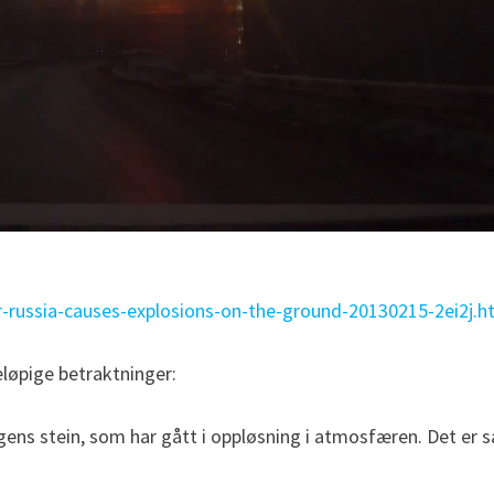
-
russia-causes-explosions-on-
the-ground-20130215-2ei2j.h
løpige betraktninger:
igens stein, som har gått i oppløsning i atmosfæren. Det er s