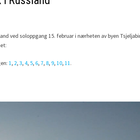
k i Russland
and ved soloppgang 15. februar i nærheten av byen Tsjeljabin
et:
gen:
1
,
2
,
3
,
4
,
5
,
6
,
7
,
8
,
9
,
10
,
11
.