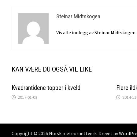
Steinar Midtskogen
Vis alle innlegg av Steinar Midtskogen
KAN VÆRE DU OGSÅ VIL LIKE
Kvadrantidene topper i kveld
Flere ild
2017-01-03
2014-11
Copyright © 2026
Norsk meteornettverk
. Drevet av
WordPre