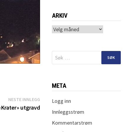
ARKIV
Arkiv
Søk
etter:
META
Neste
NESTE INNLEGG
Logg inn
innlegg:
«Krater» utgravd
Innleggsstrøm
Kommentarstrøm