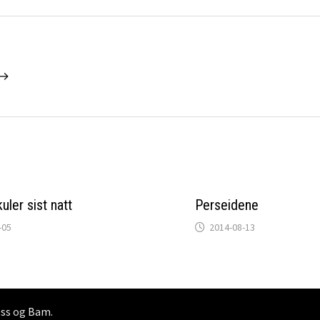
 →
kuler sist natt
Perseidene
-05
2014-08-13
ss
og
Bam
.