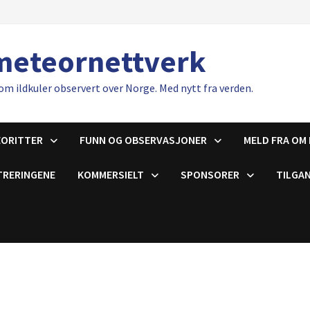
meteornettverk
om ildkuler observert over Norge. Med nytt fra verden.
EORITTER
FUNN OG OBSERVASJONER
MELD FRA OM 
TRERINGENE
KOMMERSIELT
SPONSORER
TILGAN