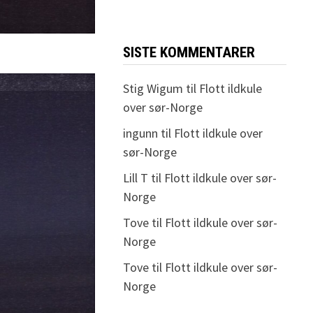
SISTE KOMMENTARER
Stig Wigum
til
Flott ildkule
over sør-Norge
ingunn
til
Flott ildkule over
sør-Norge
Lill T
til
Flott ildkule over sør-
Norge
Tove
til
Flott ildkule over sør-
Norge
Tove
til
Flott ildkule over sør-
Norge