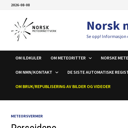
Gå
2026-08-08
til
innhold
Norsk 
Se opp! Informasjon 
OM ILDKULER
OM METEORITTER
NORSKE MET
OM NMN/KONTAKT
DE SISTE AUTOMATISKE REGIS
OM BRUK/REPUBLISERING AV BILDER OG VIDEOER
METEORSVERMER