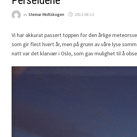
Perseidene
av
Steinar Midtskogen
2013-08-13
Vi har akkurat passert toppen for den årlige meteorsv
som gir flest hvert år, men på grunn av våre lyse sommer
natt var det klarvær i Oslo, som gav mulighet til å obser