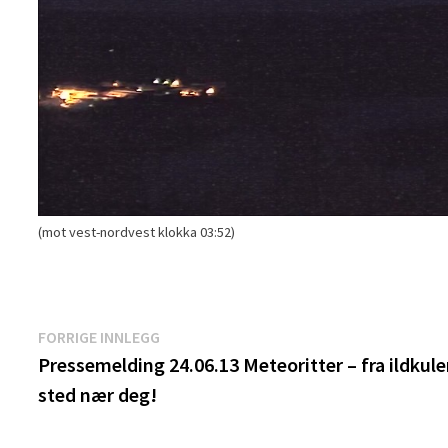
(mot vest-nordvest klokka 03:52)
Innleggsnavigasjon
Forrige
FORRIGE INNLEGG
innlegg:
Pressemelding 24.06.13 Meteoritter – fra ildkuler
sted nær deg!