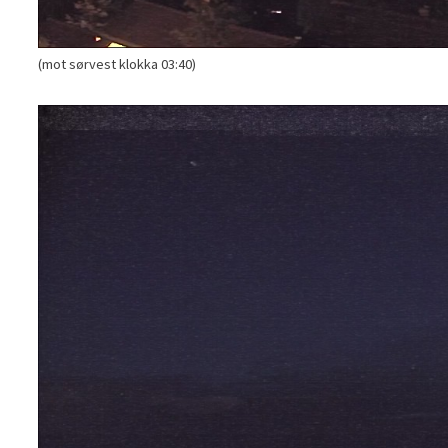
(mot sørvest klokka 03:40)