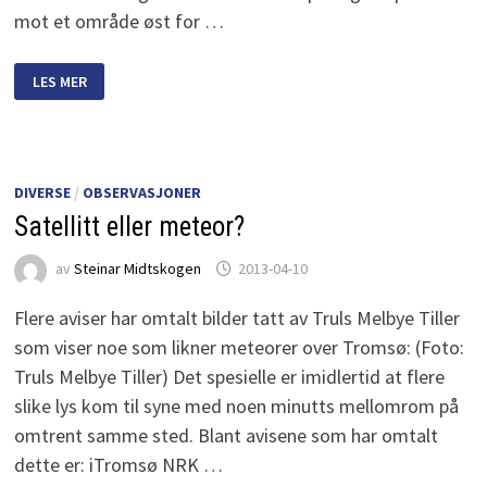
mot et område øst for …
MER
LES MER
OM
DEN
SVENSKE
METEOREN
DIVERSE
/
OBSERVASJONER
Satellitt eller meteor?
av
Steinar Midtskogen
2013-04-10
Flere aviser har omtalt bilder tatt av Truls Melbye Tiller
som viser noe som likner meteorer over Tromsø: (Foto:
Truls Melbye Tiller) Det spesielle er imidlertid at flere
slike lys kom til syne med noen minutts mellomrom på
omtrent samme sted. Blant avisene som har omtalt
dette er: iTromsø NRK …