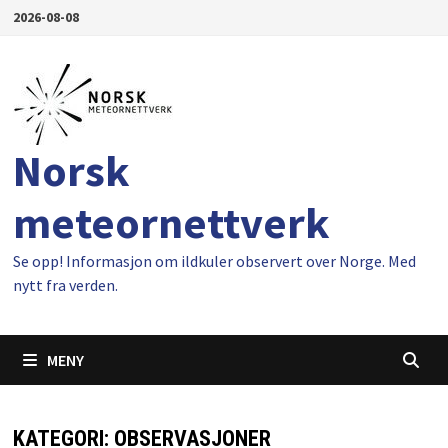
Gå
2026-08-08
til
innhold
Norsk
meteornettverk
Se opp! Informasjon om ildkuler observert over Norge. Med
nytt fra verden.
MENY
KATEGORI:
OBSERVASJONER