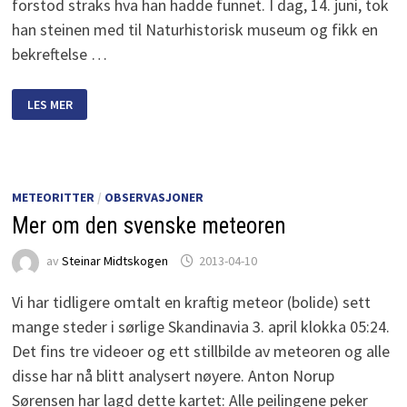
forstod straks hva han hadde funnet. I dag, 14. juni, tok
han steinen med til Naturhistorisk museum og fikk en
bekreftelse …
NORGES
LES MER
16.
METEORITT
FUNNET
METEORITTER
/
OBSERVASJONER
Mer om den svenske meteoren
av
Steinar Midtskogen
2013-04-10
Vi har tidligere omtalt en kraftig meteor (bolide) sett
mange steder i sørlige Skandinavia 3. april klokka 05:24.
Det fins tre videoer og ett stillbilde av meteoren og alle
disse har nå blitt analysert nøyere. Anton Norup
Sørensen har lagd dette kartet: Alle peilingene peker