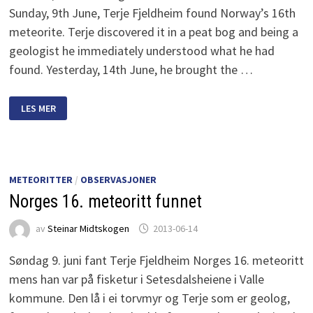
Sunday, 9th June, Terje Fjeldheim found Norway’s 16th
meteorite. Terje discovered it in a peat bog and being a
geologist he immediately understood what he had
found. Yesterday, 14th June, he brought the …
NORWAY’S
LES MER
16TH
METEORITE
HAS
BEEN
FOUND
METEORITTER
/
OBSERVASJONER
Norges 16. meteoritt funnet
av
Steinar Midtskogen
2013-06-14
Søndag 9. juni fant Terje Fjeldheim Norges 16. meteoritt
mens han var på fisketur i Setesdalsheiene i Valle
kommune. Den lå i ei torvmyr og Terje som er geolog,