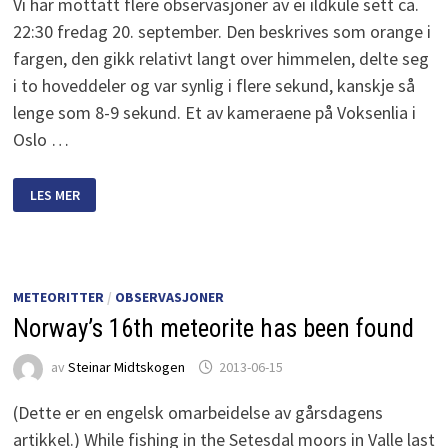
Vi har mottatt flere observasjoner av ei ildkule sett ca.
22:30 fredag 20. september. Den beskrives som orange i
fargen, den gikk relativt langt over himmelen, delte seg
i to hoveddeler og var synlig i flere sekund, kanskje så
lenge som 8-9 sekund. Et av kameraene på Voksenlia i
Oslo …
ILDKULE
LES MER
OVER
ØSTLANDET
20.
SEPTEMBER
METEORITTER
/
OBSERVASJONER
Norway’s 16th meteorite has been found
av
Steinar Midtskogen
2013-06-15
(Dette er en engelsk omarbeidelse av gårsdagens
artikkel.) While fishing in the Setesdal moors in Valle last