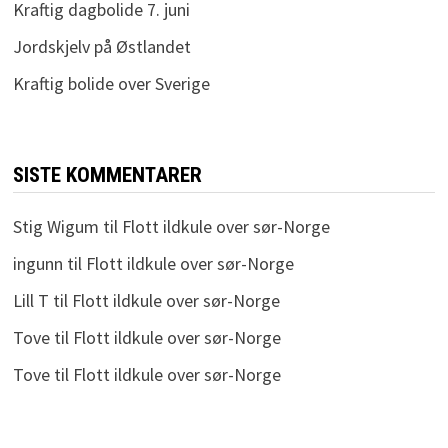
Kraftig dagbolide 7. juni
Jordskjelv på Østlandet
Kraftig bolide over Sverige
SISTE KOMMENTARER
Stig Wigum
til
Flott ildkule over sør-Norge
ingunn
til
Flott ildkule over sør-Norge
Lill T
til
Flott ildkule over sør-Norge
Tove
til
Flott ildkule over sør-Norge
Tove
til
Flott ildkule over sør-Norge