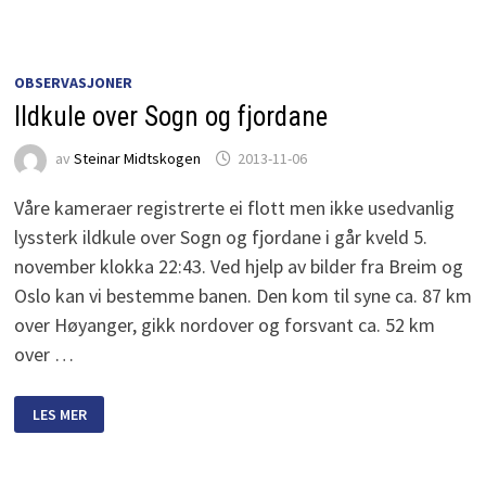
OBSERVASJONER
Ildkule over Sogn og fjordane
av
Steinar Midtskogen
2013-11-06
Våre kameraer registrerte ei flott men ikke usedvanlig
lyssterk ildkule over Sogn og fjordane i går kveld 5.
november klokka 22:43. Ved hjelp av bilder fra Breim og
Oslo kan vi bestemme banen. Den kom til syne ca. 87 km
over Høyanger, gikk nordover og forsvant ca. 52 km
over …
ILDKULE
LES MER
OVER
SOGN
OG
FJORDANE