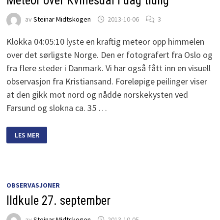
Meteor over Kvinesdal i dag tidlig
av
Steinar Midtskogen
2013-10-06
3
Klokka 04:05:10 lyste en kraftig meteor opp himmelen
over det sørligste Norge. Den er fotografert fra Oslo og
fra flere steder i Danmark. Vi har også fått inn en visuell
observasjon fra Kristiansand. Foreløpige peilinger viser
at den gikk mot nord og nådde norskekysten ved
Farsund og slokna ca. 35 …
METEOR
LES MER
OVER
KVINESDAL
I
DAG
TIDLIG
OBSERVASJONER
Ildkule 27. september
av
Steinar Midtskogen
2013-10-05