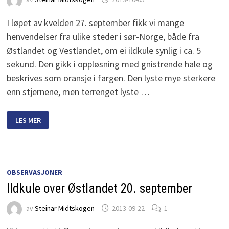
I løpet av kvelden 27. september fikk vi mange
henvendelser fra ulike steder i sør-Norge, både fra
Østlandet og Vestlandet, om ei ildkule synlig i ca. 5
sekund. Den gikk i oppløsning med gnistrende hale og
beskrives som oransje i fargen. Den lyste mye sterkere
enn stjernene, men terrenget lyste …
ILDKULE
LES MER
27.
SEPTEMBER
OBSERVASJONER
Ildkule over Østlandet 20. september
av
Steinar Midtskogen
2013-09-22
1