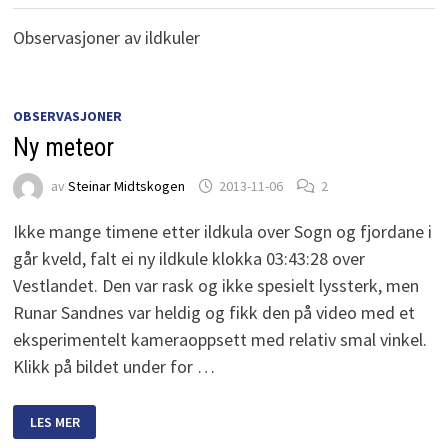
Observasjoner av ildkuler
OBSERVASJONER
Ny meteor
av
Steinar Midtskogen
2013-11-06
2
Ikke mange timene etter ildkula over Sogn og fjordane i
går kveld, falt ei ny ildkule klokka 03:43:28 over
Vestlandet. Den var rask og ikke spesielt lyssterk, men
Runar Sandnes var heldig og fikk den på video med et
eksperimentelt kameraoppsett med relativ smal vinkel.
Klikk på bildet under for …
NY
LES MER
METEOR