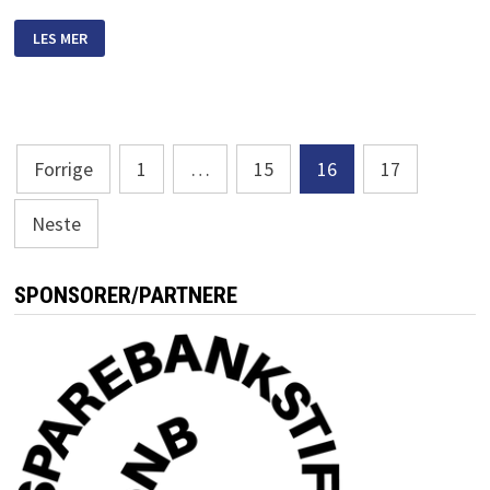
SATELLITT
LES MER
ELLER
METEOR?
Sidepaginering
Forrige
1
…
15
16
17
Neste
SPONSORER/PARTNERE