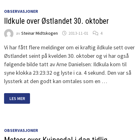
OBSERVASJONER
Ildkule over Østlandet 30. oktober
av
Steinar Midtskogen
2013-11-01
4
Vi har fått flere meldinger om ei kraftig ildkule sett over
Østlandet seint på kvelden 30. oktober og vi har også
følgende bilde tatt av Arne Danielsen: Ildkula kom til
syne klokka 23:23:32 og lyste i ca. 4 sekund. Den var så
lyssterk at den godt kan omtales som en …
ILDKULE
LES MER
OVER
ØSTLANDET
30.
OKTOBER
OBSERVASJONER