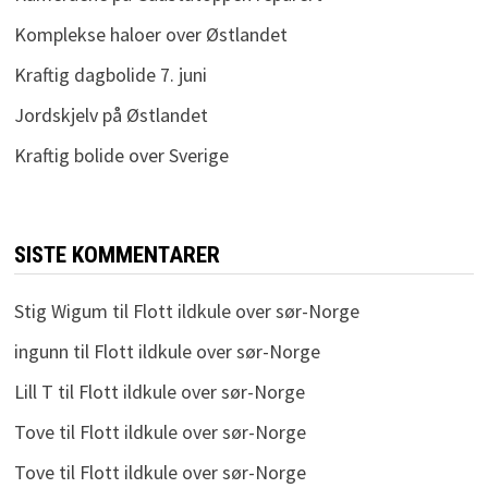
Komplekse haloer over Østlandet
Kraftig dagbolide 7. juni
Jordskjelv på Østlandet
Kraftig bolide over Sverige
SISTE KOMMENTARER
Stig Wigum
til
Flott ildkule over sør-Norge
ingunn
til
Flott ildkule over sør-Norge
Lill T
til
Flott ildkule over sør-Norge
Tove
til
Flott ildkule over sør-Norge
Tove
til
Flott ildkule over sør-Norge