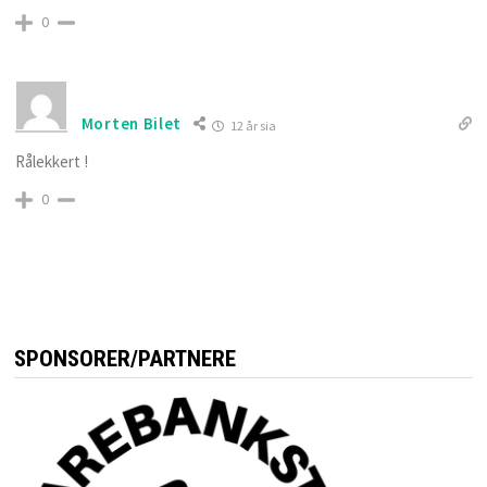
0
Morten Bilet
12 år sia
Rålekkert !
0
SPONSORER/PARTNERE