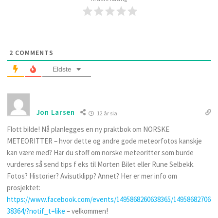
2
COMMENTS
Eldste
Jon Larsen
12 år sia
Flott bilde! Nå planlegges en ny praktbok om NORSKE
METEORITTER – hvor dette og andre gode meteorfotos kanskje
kan være med? Har du stoff om norske meteoritter som burde
vurderes så send tips f eks til Morten Bilet eller Rune Selbekk.
Fotos? Historier? Avisutklipp? Annet? Her er mer info om
prosjektet:
https://www.facebook.com/events/1495868260638365/14958682706
38364/?notif_t=like
– velkommen!