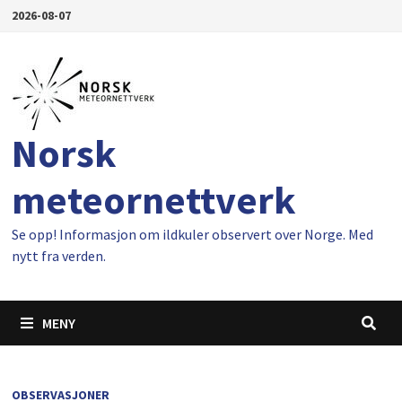
Gå
2026-08-07
til
innhold
Norsk
meteornettverk
Se opp! Informasjon om ildkuler observert over Norge. Med
nytt fra verden.
MENY
OBSERVASJONER