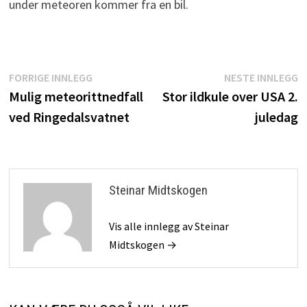
under meteoren kommer fra en bil.
Innleggsnavigasjon
Forrige
N
FORRIGE INNLEGG
NESTE INNLEGG
innlegg:
i
Mulig meteorittnedfall
Stor ildkule over USA 2.
ved Ringedalsvatnet
juledag
Steinar Midtskogen
Vis alle innlegg av Steinar
Midtskogen →