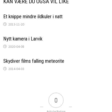
KAN VÆRE DU OGSÅ VIL LIKE
Et knippe mindre ildkuler i natt
2013-11-20
Nytt kamera i Larvik
2020-04-08
Skydiver films falling meteorite
2014-04-03
0
Article Rating