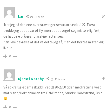
kai
12 år sia
Tror jeg så den ene over stavanger sentrum rundt kl 22. Først
trodde jeg at det var et fly, men det beveget seg mistenklig fort,
og hadde e blå/grønt lysskjær etter seg.
Kan ikke bekrefte at det va dette jeg så, men det hørtes mistenklig
likt ut.
0
Kjersti Nordby
12 år sia
Så et kraftig»stjerneskudd» ved 2130-2200 tiden med retning vest
mot sjøen/Holmenkollen fra Dal/Brenna, Søndre Nordstrand, Oslo
0