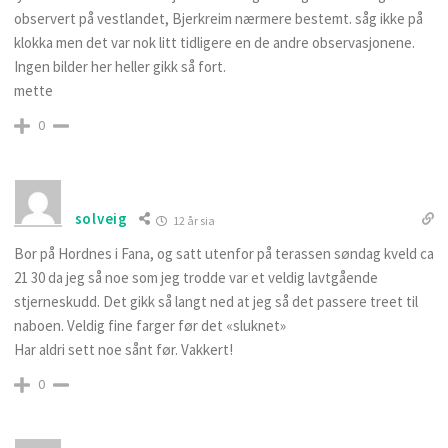
observert på vestlandet, Bjerkreim nærmere bestemt. såg ikke på
klokka men det var nok litt tidligere en de andre observasjonene.
Ingen bilder her heller gikk så fort.
mette
0
solveig
12 år sia
Bor på Hordnes i Fana, og satt utenfor på terassen søndag kveld ca
21 30 da jeg så noe som jeg trodde var et veldig lavtgående
stjerneskudd. Det gikk så langt ned at jeg så det passere treet til
naboen. Veldig fine farger før det «sluknet»
Har aldri sett noe sånt før. Vakkert!
0