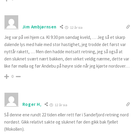
Jim Ambjørnsen
12 år sia
Jeg var på vei hjem ca. Kl 9:30 pm søndag kveld, … Jeg så et skarp
dalende lys med hale med stor hastighet, jeg trodde det først var
nyttår rakett, … Men den hadde motsatt retning, jeg så også at
den sluknet svært nært bakken, den virket veldig nærme, dette var
like før mølla og før Andebu på høyre side når jeg kjørte nordover…
0
Roger H,
12 år sia
Så denne ene rundt 22 tiden eller rett før i Sandefjord retning nord
nordøst. Gikk relativt sakte og sluknet før den gikk bak fjellet
(Mokollen).