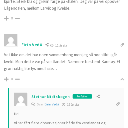
kjørte. Sterk blå og grønn farge på «halen.. Jeg var på vei oppover
Lågendalen, mellom Larvik og Kvelde.
0
Eirin Vedå
12 år sia
Vet ikke om det har noen sammenheng men jeg så noe slikt i går
kveld. Men dette var på vestlandet. Nærmere bestemt Karmøy. Et
grønnaktig lite lys med hale…
0
Steinar Midtskogen
Forfatter
Svar
Eirin Vedå
12 år sia
Hei
Vi har fått flere observasjoner både fra Vestlandet og