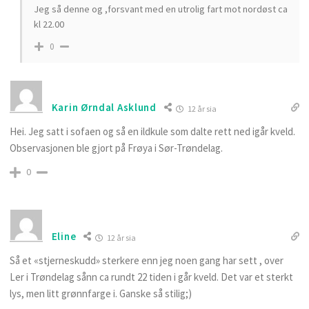
Jeg så denne og ,forsvant med en utrolig fart mot nordøst ca
kl 22.00
0
Karin Ørndal Asklund
12 år sia
Hei. Jeg satt i sofaen og så en ildkule som dalte rett ned igår kveld.
Observasjonen ble gjort på Frøya i Sør-Trøndelag.
0
Eline
12 år sia
Så et «stjerneskudd» sterkere enn jeg noen gang har sett , over
Ler i Trøndelag sånn ca rundt 22 tiden i går kveld. Det var et sterkt
lys, men litt grønnfarge i. Ganske så stilig;)