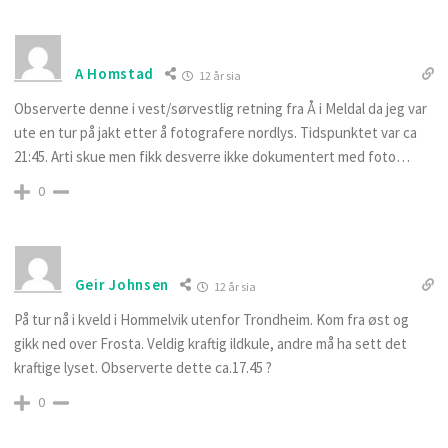
A Homstad
12 år sia
Observerte denne i vest/sørvestlig retning fra Å i Meldal da jeg var
ute en tur på jakt etter å fotografere nordlys. Tidspunktet var ca
21:45. Arti skue men fikk desverre ikke dokumentert med foto…
0
Geir Johnsen
12 år sia
På tur nå i kveld i Hommelvik utenfor Trondheim. Kom fra øst og
gikk ned over Frosta. Veldig kraftig ildkule, andre må ha sett det
kraftige lyset. Observerte dette ca.17.45 ?
0