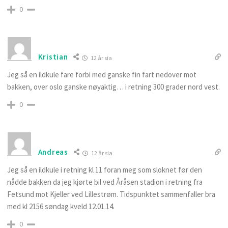
0
Kristian
12 år sia
Jeg så en ildkule fare forbi med ganske fin fart nedover mot
bakken, over oslo ganske nøyaktig… i retning 300 grader nord vest.
0
Andreas
12 år sia
Jeg så en ildkule i retning kl 11 foran meg som sloknet før den
nådde bakken da jeg kjørte bil ved Åråsen stadion i retning fra
Fetsund mot Kjeller ved Lillestrøm. Tidspunktet sammenfaller bra
med kl 2156 søndag kveld 12.01.14.
0