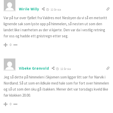
Wirile Willy
12 år sia
Var på tur over fjellet fra Valdres mot Nesbyen da vi så en metoritt
lignende sak som lyste opp på himmelen, så nesten ut som den
landet like i nærheten av der vi kjørte. Den var da i vestlig retning
for oss og hadde ett gnistregn etter seg.
0
Vibeke Grønvold
12 år sia
Jeg så dette på himmelen i Skjomen som ligger litt sør for Narvik i
Nordland. Så ut som en ildkule med hale som for fort over himmelen
og så ut som den sku gå i bakken. Mener det var torsdags kveld like
før klokken 20.00.
0