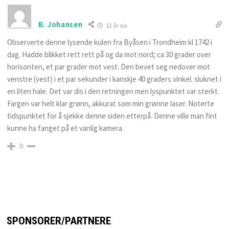
B. Johansen
12 år sia
Observerte denne lysende kulen fra Byåsen i Trondheim kl 1742 i
dag. Hadde blikket rett rett på og da mot nord; ca 30 grader over
horisonten, et par grader mot vest. Den bevet seg nedover mot
venstre (vest) i et par sekunder i kanskje 40 graders vinkel. sluknet i
en liten hale. Det var dis i den retningen men lyspunktet var sterkt.
Fargen var helt klar grønn, akkurat som min grønne laser. Noterte
tidspunktet for å sjekke denne siden etterpå. Denne ville man fint
kunne ha fanget på et vanlig kamera.
0
SPONSORER/PARTNERE