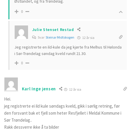
Østlandet, og fra Trøndelag.
0
Julie Stenset Restad
Svar
Steinar Midtskogen
12 år sia
Jeg registrerte en ild-kule da jeg kjørte fra Melhus til Hølonda
i Sør-Trøndelag søndag kveld rundt 21.30.
0
Karl Inge jensen
12 år sia
Hei.
jeg registrerte ei ild kule søndags kveld, gikk i sørlig retning, før
den forsvant bak et fjell som heter Resfjellet i Meldal Kommune i
Sør Trøndelag..
Rakk dessverre ikke å ta bilder