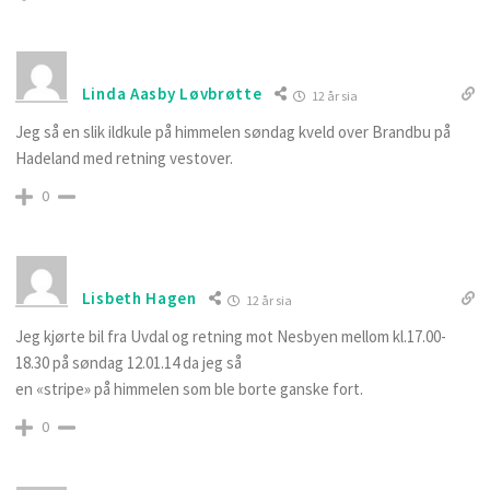
Linda Aasby Løvbrøtte
12 år sia
Jeg så en slik ildkule på himmelen søndag kveld over Brandbu på
Hadeland med retning vestover.
0
Lisbeth Hagen
12 år sia
Jeg kjørte bil fra Uvdal og retning mot Nesbyen mellom kl.17.00-
18.30 på søndag 12.01.14 da jeg så
en «stripe» på himmelen som ble borte ganske fort.
0