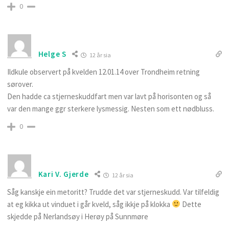
0
Helge S
12 år sia
Ildkule observert på kvelden 12.01.14 over Trondheim retning
sørover.
Den hadde ca stjerneskuddfart men var lavt på horisonten og så
var den mange ggr sterkere lysmessig. Nesten som ett nødbluss.
0
Kari V. Gjerde
12 år sia
Såg kanskje ein metoritt? Trudde det var stjerneskudd. Var tilfeldig
at eg kikka ut vinduet i går kveld, såg ikkje på klokka
Dette
skjedde på Nerlandsøy i Herøy på Sunnmøre