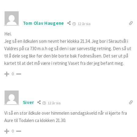
Tom Olav Haugene
12 år sia
Hei.
Jeg så en ildkulen som nevnt her klokka 21.34. Jeg bor i Skrautvål i
Valdres på ca 730 m.o.h og så den i sør sørvestlig retning. Den så ut
til å dele seg like før den ble borte bak Fodnesåsen. Det ser ut på
kartet til at det må være i retning Vaset fra der jeg befant meg.
0
Siver
12 år sia
Vi så en stor ildkule over himmelen søndagskveld når vi kjørte fra
Aure til Todalen ca klokken 21.30.
0