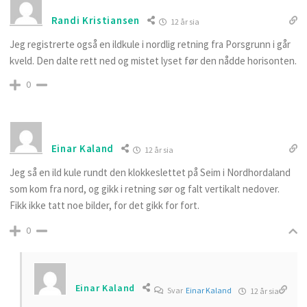
Randi Kristiansen
12 år sia
Jeg registrerte også en ildkule i nordlig retning fra Porsgrunn i går
kveld. Den dalte rett ned og mistet lyset før den nådde horisonten.
0
Einar Kaland
12 år sia
Jeg så en ild kule rundt den klokkeslettet på Seim i Nordhordaland
som kom fra nord, og gikk i retning sør og falt vertikalt nedover.
Fikk ikke tatt noe bilder, for det gikk for fort.
0
Einar Kaland
Svar
Einar Kaland
12 år sia