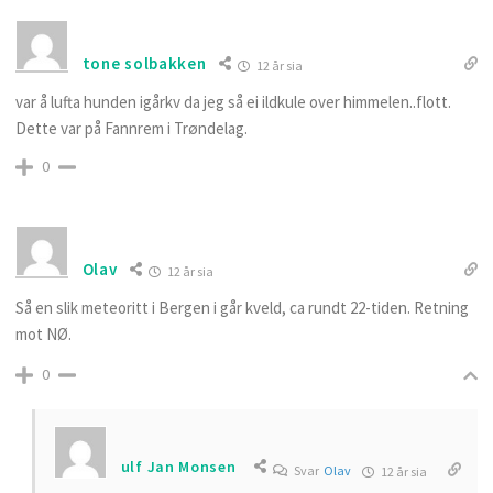
tone solbakken
12 år sia
var å lufta hunden igårkv da jeg så ei ildkule over himmelen..flott.
Dette var på Fannrem i Trøndelag.
0
Olav
12 år sia
Så en slik meteoritt i Bergen i går kveld, ca rundt 22-tiden. Retning
mot NØ.
0
ulf Jan Monsen
Svar
Olav
12 år sia