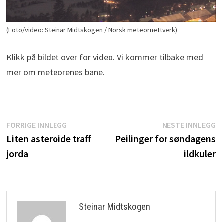
(Foto/video: Steinar Midtskogen / Norsk meteornettverk)
Klikk på bildet over for video. Vi kommer tilbake med
mer om meteorenes bane.
Innleggsnavigasjon
Forrige
N
FORRIGE INNLEGG
NESTE INNLEGG
innlegg:
i
Liten asteroide traff
Peilinger for søndagens
jorda
ildkuler
Steinar Midtskogen