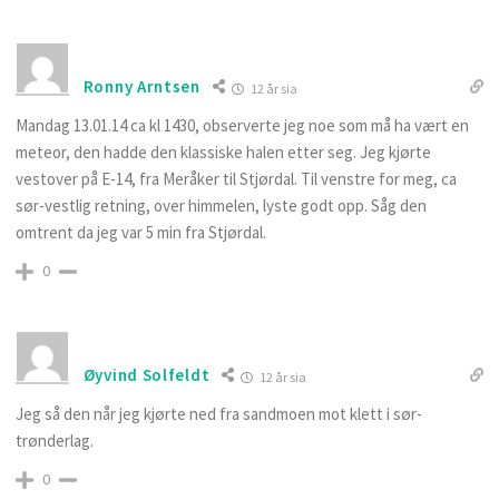
Ronny Arntsen
12 år sia
Mandag 13.01.14 ca kl 1430, observerte jeg noe som må ha vært en
meteor, den hadde den klassiske halen etter seg. Jeg kjørte
vestover på E-14, fra Meråker til Stjørdal. Til venstre for meg, ca
sør-vestlig retning, over himmelen, lyste godt opp. Såg den
omtrent da jeg var 5 min fra Stjørdal.
0
Øyvind Solfeldt
12 år sia
Jeg så den når jeg kjørte ned fra sandmoen mot klett i sør-
trønderlag.
0