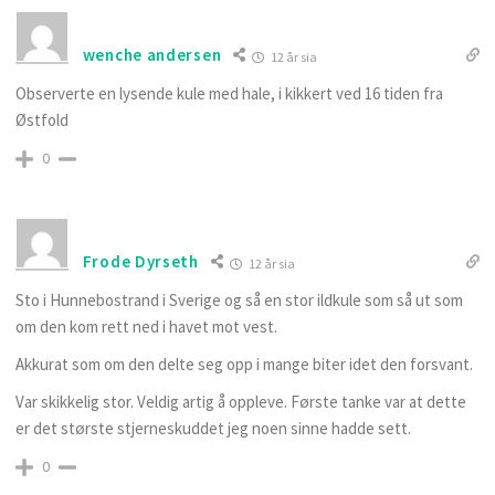
wenche andersen
12 år sia
Observerte en lysende kule med hale, i kikkert ved 16 tiden fra
Østfold
0
Frode Dyrseth
12 år sia
Sto i Hunnebostrand i Sverige og så en stor ildkule som så ut som
om den kom rett ned i havet mot vest.
Akkurat som om den delte seg opp i mange biter idet den forsvant.
Var skikkelig stor. Veldig artig å oppleve. Første tanke var at dette
er det største stjerneskuddet jeg noen sinne hadde sett.
0