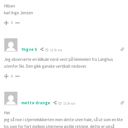
Hilsen
karl Inge Jensen
0
Yngve S
12 år sia
Jeg observerte en ildkule nord-vest på himmelen fra Langhus
utenfor Ski. Den gikk ganske vertikalt nedover.
0
mette drange
12 år sia
Hei
jeg så noe i stjernekikkerten men dette uten hale, så ut som en lite
lys som for fort mellom stjernene østlig retning. dette er også