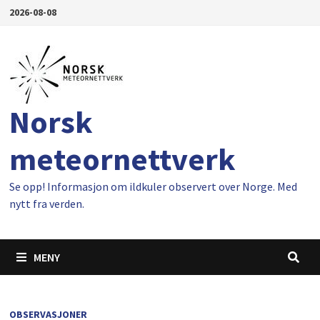
Gå
2026-08-08
til
innhold
Norsk
meteornettverk
Se opp! Informasjon om ildkuler observert over Norge. Med
nytt fra verden.
MENY
OBSERVASJONER