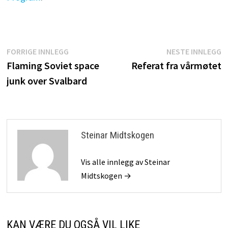
Innleggsnavigasjon
Forrige
N
FORRIGE INNLEGG
NESTE INNLEGG
innlegg:
i
Flaming Soviet space
Referat fra vårmøtet
junk over Svalbard
Steinar Midtskogen
Vis alle innlegg av Steinar
Midtskogen →
KAN VÆRE DU OGSÅ VIL LIKE