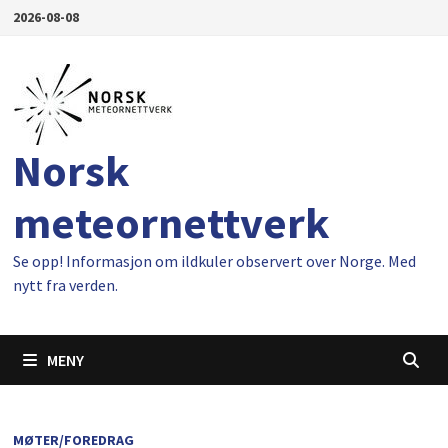
Gå
2026-08-08
til
innhold
Norsk
meteornettverk
Se opp! Informasjon om ildkuler observert over Norge. Med
nytt fra verden.
MENY
MØTER/FOREDRAG