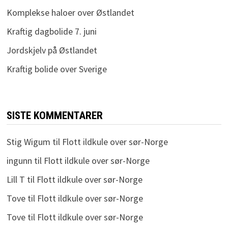
Komplekse haloer over Østlandet
Kraftig dagbolide 7. juni
Jordskjelv på Østlandet
Kraftig bolide over Sverige
SISTE KOMMENTARER
Stig Wigum
til
Flott ildkule over sør-Norge
ingunn
til
Flott ildkule over sør-Norge
Lill T
til
Flott ildkule over sør-Norge
Tove
til
Flott ildkule over sør-Norge
Tove
til
Flott ildkule over sør-Norge