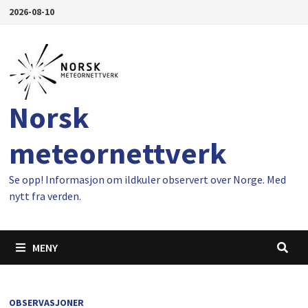
Gå
2026-08-10
til
innhold
Norsk
meteornettverk
Se opp! Informasjon om ildkuler observert over Norge. Med
nytt fra verden.
MENY
OBSERVASJONER