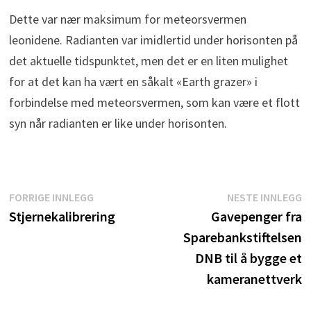
Dette var nær maksimum for meteorsvermen
leonidene. Radianten var imidlertid under horisonten på
det aktuelle tidspunktet, men det er en liten mulighet
for at det kan ha vært en såkalt «Earth grazer» i
forbindelse med meteorsvermen, som kan være et flott
syn når radianten er like under horisonten.
Innleggsnavigasjon
Forrige
N
FORRIGE INNLEGG
NESTE INNLEGG
innlegg:
i
Stjernekalibrering
Gavepenger fra
Sparebankstiftelsen
DNB til å bygge et
kameranettverk