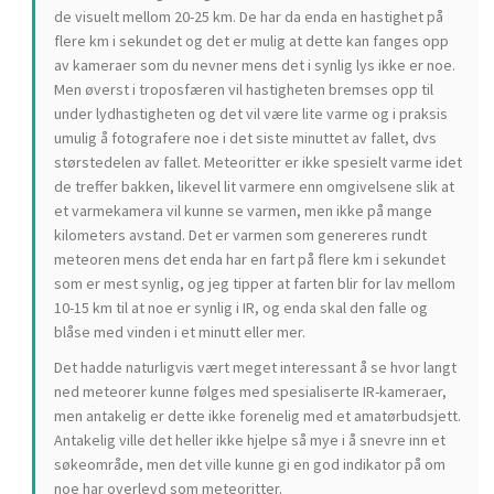
de visuelt mellom 20-25 km. De har da enda en hastighet på
flere km i sekundet og det er mulig at dette kan fanges opp
av kameraer som du nevner mens det i synlig lys ikke er noe.
Men øverst i troposfæren vil hastigheten bremses opp til
under lydhastigheten og det vil være lite varme og i praksis
umulig å fotografere noe i det siste minuttet av fallet, dvs
størstedelen av fallet. Meteoritter er ikke spesielt varme idet
de treffer bakken, likevel lit varmere enn omgivelsene slik at
et varmekamera vil kunne se varmen, men ikke på mange
kilometers avstand. Det er varmen som genereres rundt
meteoren mens det enda har en fart på flere km i sekundet
som er mest synlig, og jeg tipper at farten blir for lav mellom
10-15 km til at noe er synlig i IR, og enda skal den falle og
blåse med vinden i et minutt eller mer.
Det hadde naturligvis vært meget interessant å se hvor langt
ned meteorer kunne følges med spesialiserte IR-kameraer,
men antakelig er dette ikke forenelig med et amatørbudsjett.
Antakelig ville det heller ikke hjelpe så mye i å snevre inn et
søkeområde, men det ville kunne gi en god indikator på om
noe har overlevd som meteoritter.