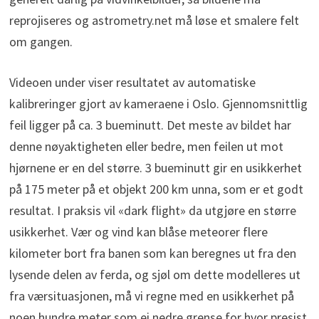
reprojiseres og astrometry.net må løse et smalere felt
om gangen.
Videoen under viser resultatet av automatiske
kalibreringer gjort av kameraene i Oslo. Gjennomsnittlig
feil ligger på ca. 3 bueminutt. Det meste av bildet har
denne nøyaktigheten eller bedre, men feilen ut mot
hjørnene er en del større. 3 bueminutt gir en usikkerhet
på 175 meter på et objekt 200 km unna, som er et godt
resultat. I praksis vil «dark flight» da utgjøre en større
usikkerhet. Vær og vind kan blåse meteorer flere
kilometer bort fra banen som kan beregnes ut fra den
lysende delen av ferda, og sjøl om dette modelleres ut
fra værsituasjonen, må vi regne med en usikkerhet på
noen hundre meter som ei nedre grense for hvor presist