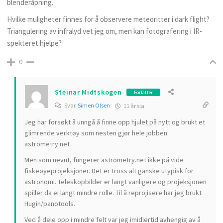
blenderåpning.
Hvilke muligheter finnes for å observere meteoritter i dark flight?
Triangulering av infralyd vet jeg om, men kan fotografering i IR-
spekteret hjelpe?
0
Steinar Midtskogen
Forfatter
Svar
Simen Olsen
11 år sia
Jeg har forsøkt å unngå å finne opp hjulet på nytt og brukt et
glimrende verktøy som nesten gjør hele jobben:
astrometry.net
Men som nevnt, fungerer astrometry.net ikke på vide
fiskeøyeprojeksjoner. Det er tross alt ganske utypisk for
astronomi. Teleskopbilder er langt vanligere og projeksjonen
spiller da ei langt mindre rolle. Til å reprojisere har jeg brukt
Hugin/panotools.
Ved å dele opp i mindre felt var jeg imidlertid avhengig av å