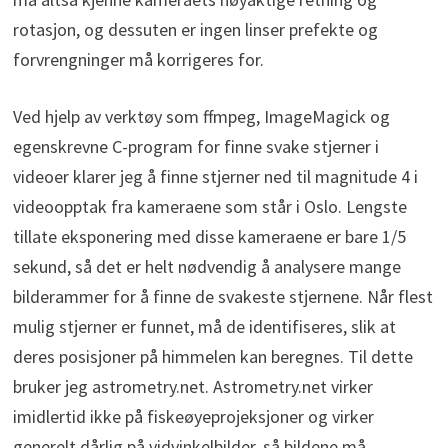
rotasjon, og dessuten er ingen linser prefekte og
forvrengninger må korrigeres for.
Ved hjelp av verktøy som ffmpeg, ImageMagick og
egenskrevne C-program for finne svake stjerner i
videoer klarer jeg å finne stjerner ned til magnitude 4 i
videoopptak fra kameraene som står i Oslo. Lengste
tillate eksponering med disse kameraene er bare 1/5
sekund, så det er helt nødvendig å analysere mange
bilderammer for å finne de svakeste stjernene. Når flest
mulig stjerner er funnet, må de identifiseres, slik at
deres posisjoner på himmelen kan beregnes. Til dette
bruker jeg astrometry.net. Astrometry.net virker
imidlertid ikke på fiskeøyeprojeksjoner og virker
generelt dårlig på vidvinkelbilder, så bildene må