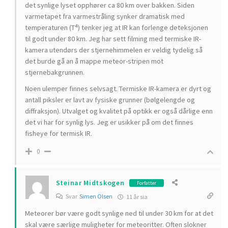
det synlige lyset opphører ca 80 km over bakken. Siden
varmetapet fra varmestråling synker dramatisk med
temperaturen (T⁴) tenker jeg at IR kan forlenge deteksjonen
til godt under 80 km. Jeg har sett filming med termiske IR-
kamera utendørs der stjernehimmelen er veldig tydelig så
det burde gå an å mappe meteor-stripen mot
stjernebakgrunnen.
Noen ulemper finnes selvsagt. Termiske IR-kamera er dyrt og
antall piksler er lavt av fysiske grunner (bølgelengde og
diffraksjon). Utvalget og kvalitet på optikk er også dårlige enn
det vi har for synlig lys. Jeg er usikker på om det finnes
fisheye for termisk IR.
0
Steinar Midtskogen
Forfatter
Svar
Simen Olsen
11 år sia
Meteorer bør være godt synlige ned til under 30 km for at det
skal være særlige muligheter for meteoritter. Often slokner