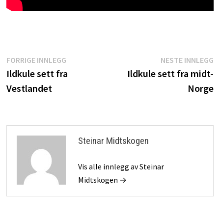
Innleggsnavigasjon
Forrige
N
FORRIGE INNLEGG
NESTE INNLEGG
innlegg:
i
Ildkule sett fra
Ildkule sett fra midt-
Vestlandet
Norge
Steinar Midtskogen
Vis alle innlegg av Steinar
Midtskogen →