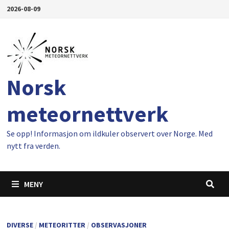
Gå
2026-08-09
til
innhold
Norsk
meteornettverk
Se opp! Informasjon om ildkuler observert over Norge. Med
nytt fra verden.
MENY
DIVERSE
/
METEORITTER
/
OBSERVASJONER