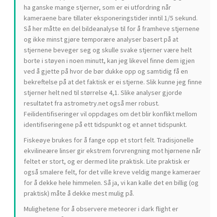
ha ganske mange stjerner, som er ei utfordring når
kameraene bare tillater eksponeringstider inntil 1/5 sekund.
Så her måtte en del bildeanalyse til for å framheve stjernene
og ikke minst gjøre temporære analyser basert på at
stjernene beveger seg og skulle svake stjerner være helt
borte i støyen i noen minutt, kan jeg likevel finne dem igjen
ved å gjette på hvor de bør dukke opp og samtidig få en
bekreftelse på at det faktisk er ei stjerne. Slik kunne jeg finne
stjerner helt ned til størrelse 4,1. Slike analyser gjorde
resultatet fra astrometry.net også mer robust.
Feilidentifiseringer vil oppdages om det blir konflikt mellom
identifiseringene på ett tidspunkt og et annet tidspunkt.
Fiskeøye brukes for å fange opp et stort felt. Tradisjonelle
ekvilineære linser gir ekstrem forvrengning mot hjørnene når
feltet er stort, og er dermed lite praktisk. Lite praktisk er
også smalere felt, for det ville kreve veldig mange kameraer
for å dekke hele himmelen. Så ja, vi kan kalle det en billig (og
praktisk) måte å dekke mest mulig på.
Mulighetene for å observere meteorer i dark flight er