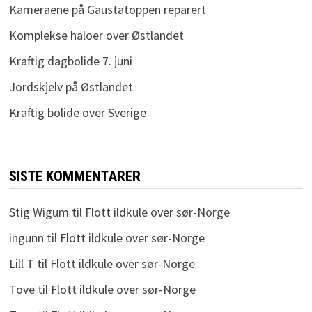
Kameraene på Gaustatoppen reparert
Komplekse haloer over Østlandet
Kraftig dagbolide 7. juni
Jordskjelv på Østlandet
Kraftig bolide over Sverige
SISTE KOMMENTARER
Stig Wigum
til
Flott ildkule over sør-Norge
ingunn
til
Flott ildkule over sør-Norge
Lill T
til
Flott ildkule over sør-Norge
Tove
til
Flott ildkule over sør-Norge