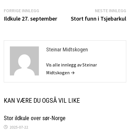
Innleggsnavigasjon
Forrige
N
FORRIGE INNLEGG
NESTE INNLEGG
innlegg:
i
Ildkule 27. september
Stort funn i Tsjebarkul
Steinar Midtskogen
Vis alle innlegg av Steinar
Midtskogen →
KAN VÆRE DU OGSÅ VIL LIKE
Stor ildkule over sør-Norge
2025-07-22