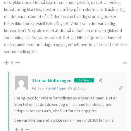
et stykke unna. Det så ikke ut som noe lyskilde, da det var veldig
konstant og klart lys, nesten som å se på en ekstra sterk måne. Og
om det var en komet så må den ha vært veldig stor, jeg husker
heller ikke noe spesiell hale på lyset. Virket som det var veldig
konsentrert. Vi spøkte med at det så ut som en ufo som gikk ned
for landing i ca 45graders vinkel. Det var HELT stjerneklar himmel
over drammen denne dagen og jeg er helt overbevist om at det ikke
var noe helikopter..
0
Steinar Midtskogen
Forfatter
Svar
Ronald Toppe
12 år sia
Hei og takk for videreformidlinga av observasjonen. Det er
liten tvil om at det dreier seg om samme hendelse, men
tidspunktet var 04:05, altså litt før det oppgitte.
Den var ikke bare et stykke unna, men rundt 300 km unna!
0