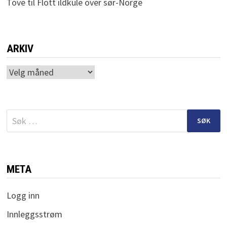
Tove
til
Flott ildkule over sør-Norge
ARKIV
Arkiv
Søk
etter:
META
Logg inn
Innleggsstrøm