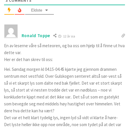
3
COMMENTS
Eldste
Ronald Toppe
12 år sia
En av leserne våre så meteoren, og ba oss om hjelp til å finne ut hva
dette var.
Her er det han skrev til oss:
Hei. Søndag morgen kl 04.15-04.45 kjørte jeg gjennom drammen
sentrum mot vestfold. Over Gulskogen senteret altså sør-vest så
så vi et skarpt lys som dalte ned bak fjellet. Det var et stort skarpt
lys, så stort at vi nesten trodde det var en nødbluss – noe vi
konkluderte kjapt med at det ikke var.. Det så ut som en gatelykt
som bevegde seg med middels høy hastighet over himmelen. Vet
dere hva dette kan ha vært?
Det var et helt klart tydelig lys, ingen lyd så vidt vi klarte å høre-
Det lyste heller ikke opp noe område, noe som tydet på at det var