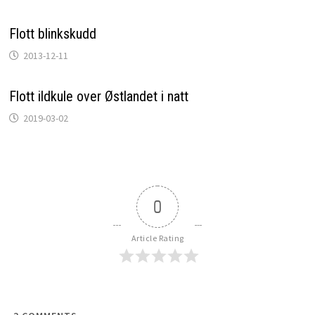
Flott blinkskudd
2013-12-11
Flott ildkule over Østlandet i natt
2019-03-02
0
Article Rating