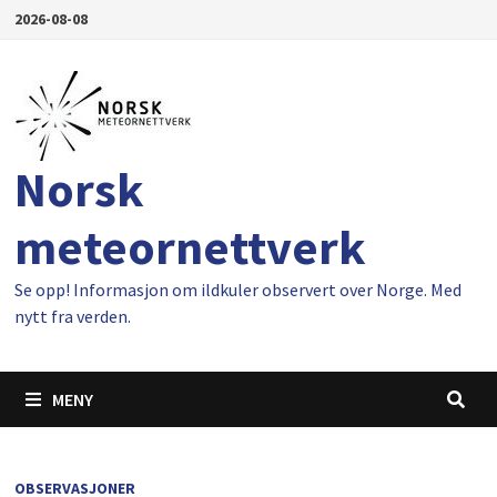
Gå
2026-08-08
til
innhold
Norsk
meteornettverk
Se opp! Informasjon om ildkuler observert over Norge. Med
nytt fra verden.
MENY
OBSERVASJONER