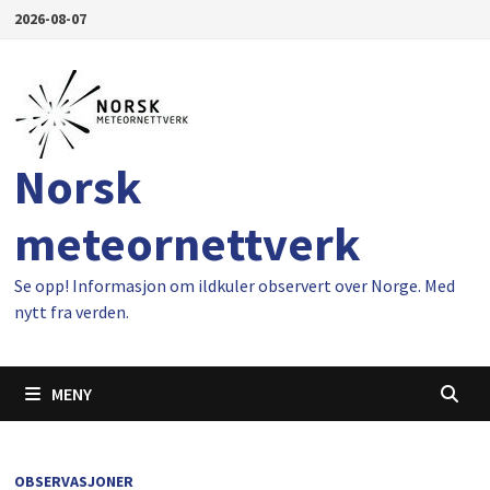
Gå
2026-08-07
til
innhold
Norsk
meteornettverk
Se opp! Informasjon om ildkuler observert over Norge. Med
nytt fra verden.
MENY
OBSERVASJONER