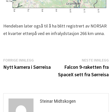
Hendelsen later også til å ha blitt registrert av NORSAR
et kvarter etterpå ved en infralydstasjon 266 km unna.
Innleggsnavigasjon
Forrige
N
FORRIGE INNLEGG
NESTE INNLEGG
innlegg:
i
Nytt kamera i Sørreisa
Falcon 9-raketten fra
SpaceX sett fra Sørreisa
Steinar Midtskogen