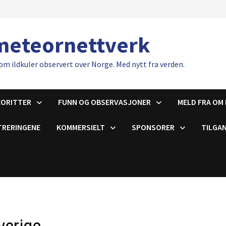
meteornettverk
om ildkuler observert over Norge. Med nytt fra verden.
EORITTER
FUNN OG OBSERVASJONER
MELD FRA OM 
TRERINGENE
KOMMERSIELT
SPONSORER
TILGAN