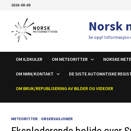
Gå
2026-08-08
til
innhold
Norsk 
Se opp! Informasjon 
OM ILDKULER
OM METEORITTER
NORSKE MET
OM NMN/KONTAKT
DE SISTE AUTOMATISKE REGIS
OM BRUK/REPUBLISERING AV BILDER OG VIDEOER
METEORITTER
/
OBSERVASJONER