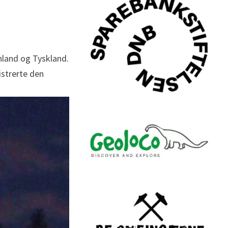
nland og Tyskland.
istrerte den