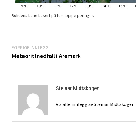
Bolidens bane basert på foreløpige peilinger.
Innleggsnavigasjon
Forrige
FORRIGE INNLEGG
innlegg:
Meteorittnedfall i Aremark
Steinar Midtskogen
Vis alle innlegg av Steinar Midtskogen