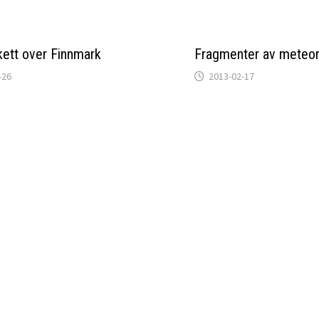
kett over Finnmark
Fragmenter av meteor
-26
2013-02-17