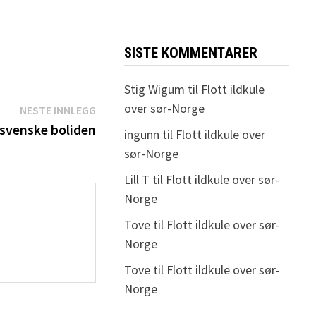
SISTE KOMMENTARER
Stig Wigum
til
Flott ildkule
over sør-Norge
Neste
NESTE INNLEGG
innlegg:
svenske boliden
ingunn
til
Flott ildkule over
sør-Norge
Lill T
til
Flott ildkule over sør-
Norge
Tove
til
Flott ildkule over sør-
Norge
Tove
til
Flott ildkule over sør-
Norge