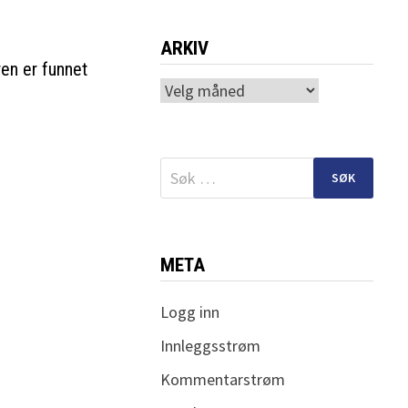
ARKIV
en er funnet
Arkiv
Søk
etter:
META
Logg inn
Innleggsstrøm
Kommentarstrøm