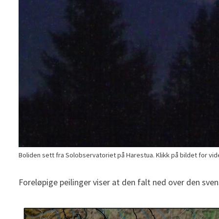
Boliden sett fra Solobservatoriet på Harestua. Klikk på bildet for v
Foreløpige peilinger viser at den falt ned over den sv