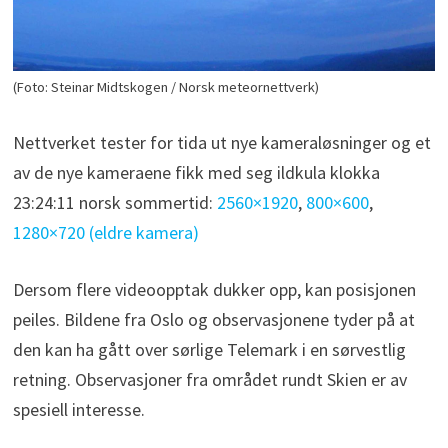
(Foto: Steinar Midtskogen / Norsk meteornettverk)
Nettverket tester for tida ut nye kameraløsninger og et
av de nye kameraene fikk med seg ildkula klokka
23:24:11 norsk sommertid:
2560×1920
,
800×600
,
1280×720 (eldre kamera)
Dersom flere videoopptak dukker opp, kan posisjonen
peiles. Bildene fra Oslo og observasjonene tyder på at
den kan ha gått over sørlige Telemark i en sørvestlig
retning. Observasjoner fra området rundt Skien er av
spesiell interesse.