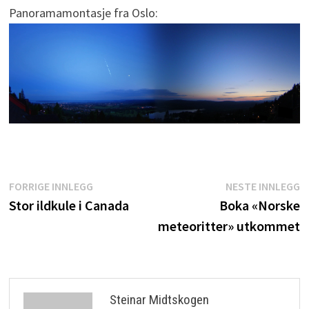
Panoramamontasje fra Oslo:
Innleggsnavigasjon
Forrige
N
FORRIGE INNLEGG
NESTE INNLEGG
innlegg:
i
Stor ildkule i Canada
Boka «Norske
meteoritter» utkommet
Steinar Midtskogen