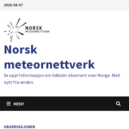
Gå
2026-08-07
til
innhold
Norsk
meteornettverk
Se opp! Informasjon om ildkuler observert over Norge. Med
nytt fra verden.
MENY
OBSERVASJONER