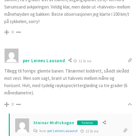
Sørumsand avkjøringen. Veldig klar, men døde ut «halvveis» mellom
månehøyden og bakken. Beste observasjonen jeg klarte i 100 km/t
på sykkelen, sorry!
0
per Leines Lausund
12 år sia
Tillegg til forrige: glemte banen. Tilnærmet loddrett, såvidt skrådd
mot vest. Men som sagt, brant ut halvveis mellom måne og
horisont. Hvit, med tydelig røykspor/ettergløding ca tre grader (6
månediametre).
0
Steinar Midtskogen
Forfatter
Svar
per Leines Lausund
12 år sia