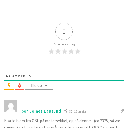
0
Article Rating
4
COMMENTS
Eldste
per Leines Lausund
12 år sia
Kjørte hjem fra OSL på motorsykkel, og så denne _(ca 2325, så var
samme) ca 5 grader øst av månen, utgangspunkt E6 0,7 km nord