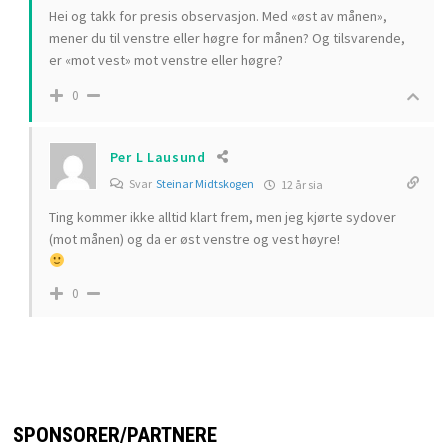
Hei og takk for presis observasjon. Med «øst av månen»,
mener du til venstre eller høgre for månen? Og tilsvarende,
er «mot vest» mot venstre eller høgre?
0
Per L Lausund
Svar
Steinar Midtskogen
12 år sia
Ting kommer ikke alltid klart frem, men jeg kjørte sydover
(mot månen) og da er øst venstre og vest høyre!
0
SPONSORER/PARTNERE