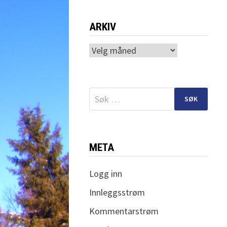
ARKIV
Arkiv
Søk
etter:
META
Logg inn
Innleggsstrøm
Kommentarstrøm