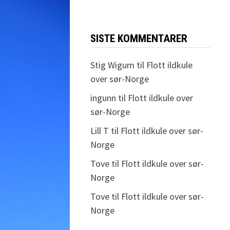
SISTE KOMMENTARER
Stig Wigum
til
Flott ildkule
over sør-Norge
ingunn
til
Flott ildkule over
sør-Norge
Lill T
til
Flott ildkule over sør-
Norge
Tove
til
Flott ildkule over sør-
Norge
Tove
til
Flott ildkule over sør-
Norge