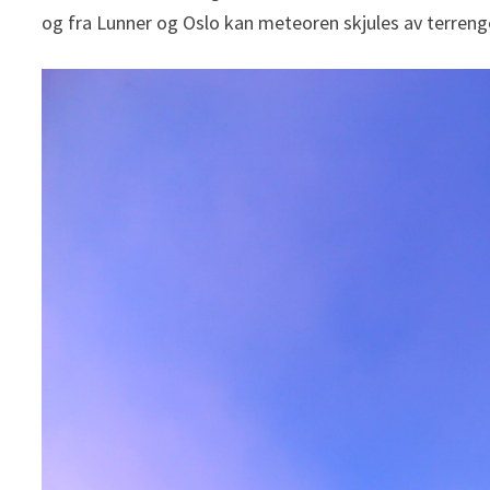
og fra Lunner og Oslo kan meteoren skjules av terreng