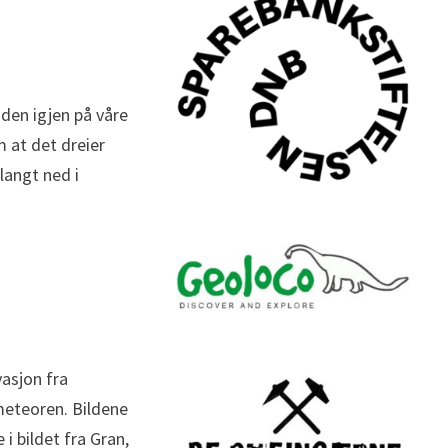
t den igjen på våre
 at det dreier
langt ned i
asjon fra
meteoren. Bildene
i bildet fra Gran,