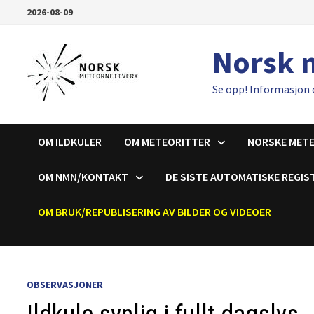
Gå
2026-08-09
til
innhold
Norsk 
Se opp! Informasjon 
OM ILDKULER
OM METEORITTER
NORSKE MET
OM NMN/KONTAKT
DE SISTE AUTOMATISKE REGIS
OM BRUK/REPUBLISERING AV BILDER OG VIDEOER
OBSERVASJONER