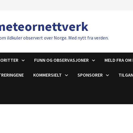
meteornettverk
om ildkuler observert over Norge. Med nytt fra verden.
EORITTER
FUNN OG OBSERVASJONER
MELD FRA OM 
TRERINGENE
KOMMERSIELT
SPONSORER
TILGAN