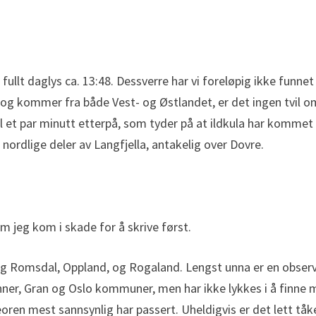
 i fullt daglys ca. 13:48. Dessverre har vi foreløpig ikke funne
g kommer fra både Vest- og Østlandet, er det ingen tvil om
l et par minutt etterpå, som tyder på at ildkula har kommet 
ordlige deler av Langfjella, antakelig over Dovre.
som jeg kom i skade for å skrive først.
 Romsdal, Oppland, og Rogaland. Lengst unna er en observ
er, Gran og Oslo kommuner, men har ikke lykkes i å finne 
ren mest sannsynlig har passert. Uheldigvis er det lett tåke 