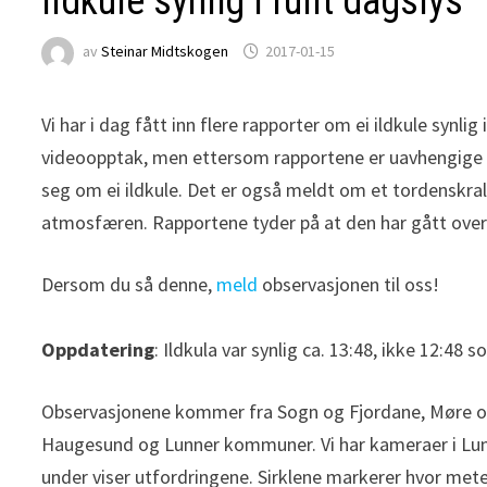
Ildkule synlig i fullt dagslys
av
Steinar Midtskogen
2017-01-15
Vi har i dag fått inn flere rapporter om ei ildkule synlig
videoopptak, men ettersom rapportene er uavhengige o
seg om ei ildkule. Det er også meldt om et tordenskral
atmosfæren. Rapportene tyder på at den har gått over n
Dersom du så denne,
meld
observasjonen til oss!
Oppdatering
: Ildkula var synlig ca. 13:48, ikke 12:48 
Observasjonene kommer fra Sogn og Fjordane, Møre og
Haugesund og Lunner kommuner. Vi har kameraer i Lunn
under viser utfordringene. Sirklene markerer hvor meteo