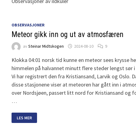
Observasjoner av ildkuler
OBSERVASJONER
Meteor gikk inn og ut av atmosfæren
av
Steinar Midtskogen
2024-08-10
9
Klokka 04:01 norsk tid kunne en meteor sees krysse he
himmelen på halvannet minutt flere steder lengst sør i
Vi har registrert den fra Kristiansand, Larvik og Oslo. D
disse stasjonene viser at meteoren har gått inn i atm
over Nordsjøen, passert litt nord for Kristiansand og f
…
METEOR
LES MER
GIKK
INN
OG
UT