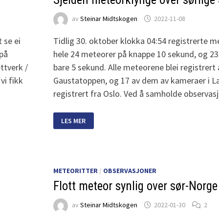
av
Steinar Midtskogen
2022-11-08
 se ei
Tidlig 30. oktober klokka 04:54 registrerte 
 på
hele 24 meteorer på knappe 10 sekund, og 23 
ttverk /
bare 5 sekund. Alle meteorene blei registrert
vi fikk
Gaustatoppen, og 17 av dem av kameraer i Lar
registrert fra Oslo. Ved å samholde observas
SJELDEN
LES MER
METEORKLYNGE
OVER
SØRLIGE
SKANDIANAVIA
METEORITTER
/
OBSERVASJONER
Flott meteor synlig over sør-Norge
av
Steinar Midtskogen
2022-01-30
2