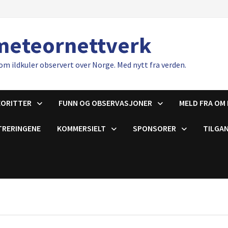
meteornettverk
om ildkuler observert over Norge. Med nytt fra verden.
EORITTER
FUNN OG OBSERVASJONER
MELD FRA OM 
TRERINGENE
KOMMERSIELT
SPONSORER
TILGAN