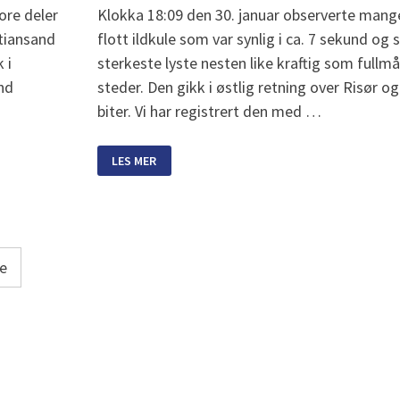
tore deler
Klokka 18:09 den 30. januar observerte mange
stiansand
flott ildkule som var synlig i ca. 7 sekund og
 i
sterkeste lyste nesten like kraftig som fullm
nd
steder. Den gikk i østlig retning over Risør og 
biter. Vi har registrert den med …
FLOTT
LES MER
METEOR
SYNLIG
OVER
SØR-
NORGE
e