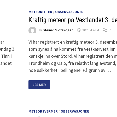
ØSTLANDET
26.
JANUAR
METEORITTER
/
OBSERVASJONER
Kraftig meteor på Vestlandet 3. 
av
Steinar Midtskogen
2023-12-04
7
har
Vi har registrert en kraftig meteor 3. desembe
øndag 3.
som synes å ha kommet fra vest-sørvest inn
Tinn i
kanskje inn over Stord. Vi har registrert den
landet
Trondheim og Oslo, fra relativt lang avstand,
noe usikkerhet i peilingene. På grunn av …
KRAFTIG
LES MER
METEOR
PÅ
VESTLANDET
3.
DESEMBER
METEORSVERMER
/
OBSERVASJONER