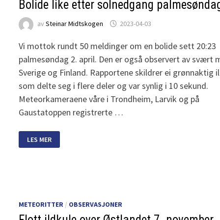
Bolide like etter solnedgang palmesønda
av
Steinar Midtskogen
2023-04-03
Vi mottok rundt 50 meldinger om en bolide sett 20:23
palmesøndag 2. april. Den er også observert av svært 
Sverige og Finland. Rapportene skildrer ei grønnaktig i
som delte seg i flere deler og var synlig i 10 sekund.
Meteorkameraene våre i Trondheim, Larvik og på
Gaustatoppen registrerte …
BOLIDE
LES MER
LIKE
ETTER
SOLNEDGANG
PALMESØNDAG
METEORITTER
/
OBSERVASJONER
Flott ildkule over Østlandet 7. november