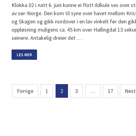
Klokka 02 i natt 6. juni kunne ei flott ildkule ses over s
av sør-Norge. Den kom til syne over havet mellom Kri
og Skagen og gikk nordover i en lav vinkelt før den gikk
oppløsning muligens ca. 45 km over Hallingdal 13 seku
seinere. Antakelig dreier det …
FLOTT
LES MER
ILDKULE
OVER
SØR-
NORGE
I
NATT
Sidepaginering
Forrige
1
2
3
…
17
Nest