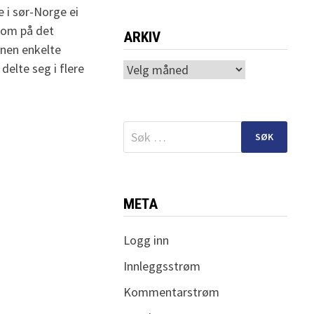
 i sør-Norge ei
 som på det
ARKIV
ånen enkelte
delte seg i flere
Arkiv
Søk
etter:
META
Logg inn
Innleggsstrøm
Kommentarstrøm