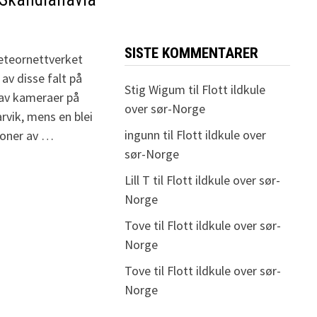
SISTE KOMMENTARER
meteornettverket
av disse falt på
Stig Wigum
til
Flott ildkule
 av kameraer på
over sør-Norge
vik, mens en blei
ingunn
til
Flott ildkule over
joner av …
sør-Norge
Lill T
til
Flott ildkule over sør-
Norge
Tove
til
Flott ildkule over sør-
Norge
Tove
til
Flott ildkule over sør-
Norge