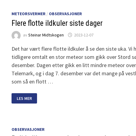
AV
ATMOSFÆREN
METEORSVERMER
/
OBSERVASJONER
Flere flotte ildkuler siste dager
av
Steinar Midtskogen
2023-12-07
Det har vært flere flotte ildkuler å se den siste uka. Vi 
tidligere omtalt en stor meteor som gikk over Stord s
desember. Dagen etter gikk en litt mindre meteor over 
Telemark, og i dag 7. desember var det mange på vest
som så en flott …
FLERE
LES MER
FLOTTE
ILDKULER
SISTE
DAGER
OBSERVASJONER