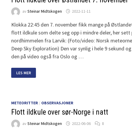
av
Steinar Midtskogen
2022-11-11
Klokka 22:45 den 7. november fikk mange på Østlandet
flott ildkule som delte seg opp i mindre deler, her sett
nordhimmelen fra Larvik: (Foto/video: Norsk meteorne
Deep Sky Exploration) Den var synlig i hele 9 sekund og 
den på video også fra Oslo og …
FLOTT
LES MER
ILDKULE
OVER
ØSTLANDET
7.
NOVEMBER
METEORITTER
/
OBSERVASJONER
Flott ildkule over sør-Norge i natt
av
Steinar Midtskogen
2022-06-06
8