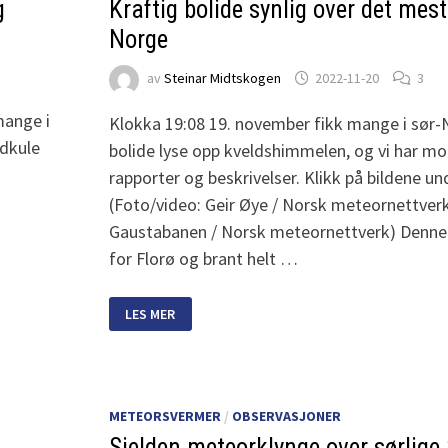
g
Kraftig bolide synlig over det mest
Norge
av
Steinar Midtskogen
2022-11-20
3
mange i
Klokka 19:08 19. november fikk mange i sør-N
ldkule
bolide lyse opp kveldshimmelen, og vi har mo
rapporter og beskrivelser. Klikk på bildene un
(Foto/video: Geir Øye / Norsk meteornettverk
Gaustabanen / Norsk meteornettverk) Denne 
for Florø og brant helt …
KRAFTIG
LES MER
BOLIDE
SYNLIG
OVER
DET
MESTE
AV
SØR-
METEORSVERMER
/
OBSERVASJONER
NORGE
Sjelden meteorklynge over sørlig