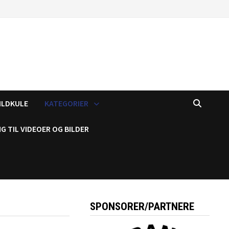
ILDKULE
KATEGORIER
G TIL VIDEOER OG BILDER
SPONSORER/PARTNERE