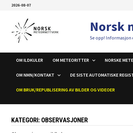
Gå
2026-08-07
til
innhold
Norsk 
Se opp! Informasjon 
OM ILDKULER
OM METEORITTER
NORSKE MET
OM NMN/KONTAKT
DE SISTE AUTOMATISKE REGIS
OM BRUK/REPUBLISERING AV BILDER OG VIDEOER
KATEGORI:
OBSERVASJONER