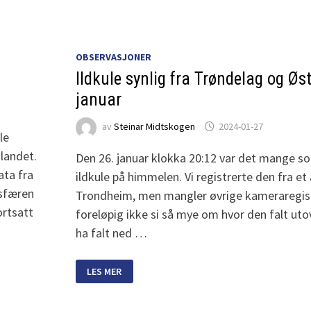
OBSERVASJONER
Ildkule synlig fra Trøndelag og Øs
januar
av
Steinar Midtskogen
2024-01-27
le
 landet.
Den 26. januar klokka 20:12 var det mange som
ata fra
ildkule på himmelen. Vi registrerte den fra et
osfæren
Trondheim, men mangler øvrige kameraregist
ortsatt
foreløpig ikke si så mye om hvor den falt uto
ha falt ned …
ILDKULE
LES MER
SYNLIG
FRA
TRØNDELAG
OG